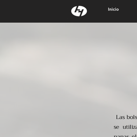
Inicio
Las bols
se utili
papas, el